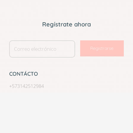
Regístrate ahora
Registrarse
CONTÁCTO
+573142512984
+573144313869
info@barriguitasspa.com
Av. Pepe Sierra #23 – 06
Edificio Business Center – Oficina 301, Bogotá,